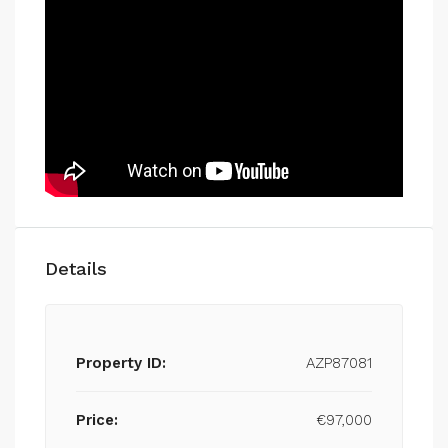
Details
Property ID:
AZP87081
Price:
€97,000