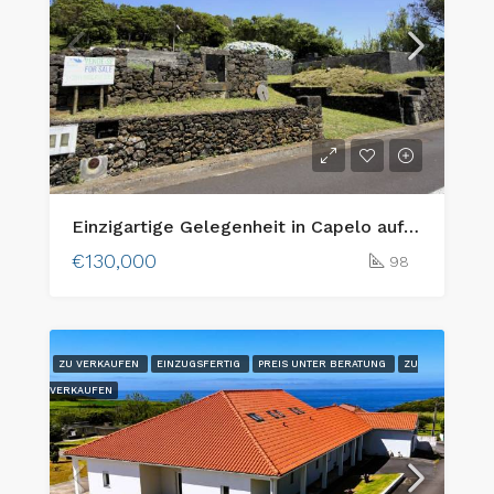
Einzigartige Gelegenheit in Capelo auf der Insel Faial: Zwei aneinandergrenzende Baugrundstücke mit Meerblick und traditionellem Charme
€130,000
98
ZU VERKAUFEN
EINZUGSFERTIG
PREIS UNTER BERATUNG
ZU
VERKAUFEN