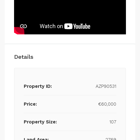
Details
Property ID:
AZP90531
Price:
€60,000
Property Size:
107
Land Area:
2769