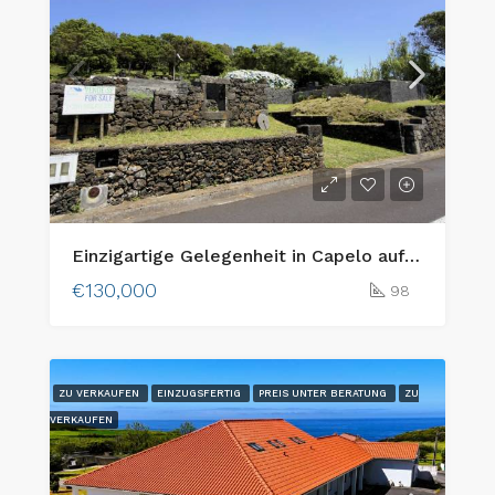
Einzigartige Gelegenheit in Capelo auf der Insel Faial: Zwei aneinandergrenzende Baugrundstücke mit Meerblick und traditionellem Charme
€130,000
98
ZU VERKAUFEN
EINZUGSFERTIG
PREIS UNTER BERATUNG
ZU
VERKAUFEN