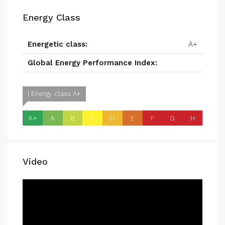
Energy Class
Energetic class:
A+
Global Energy Performance Index:
| Energy class A+
A+
A
B
C
D
E
F
G
H
Video