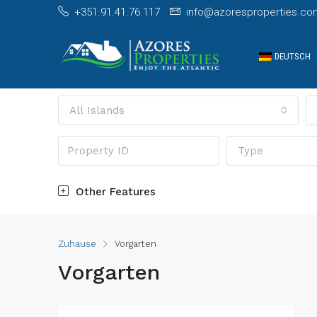
+351.91.41.76.117
info@azoresproperties.co
DEUTSCH
All Islands
Type
Other Features
Zuhause
Vorgarten
Vorgarten