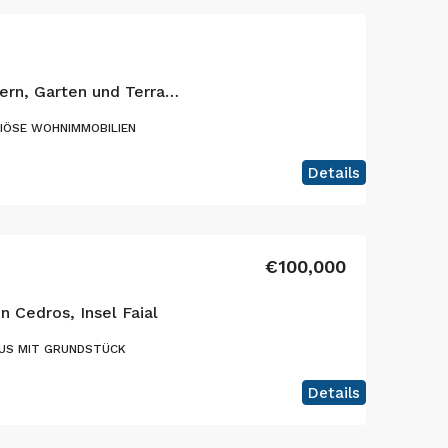
Villa mit 3 Schlafzimmern, Garten und Terrasse mit atemberaubender Aussicht, Insel Faial, Azoren
IÖSE WOHNIMMOBILIEN
Details
€100,000
n Cedros, Insel Faial
US MIT GRUNDSTÜCK
Details