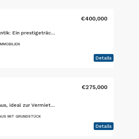
€400,000
Eleganz über dem Atlantik: Ein prestigeträchtiges Anwesen mit fünf Schlafzimmern in Horta
MMOBILIEN
Details
€275,000
Cedros: Vielseitiges Haus, ideal zur Vermietung oder als Hauptwohnsitz
AUS MIT GRUNDSTÜCK
Details