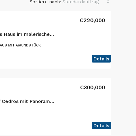
Sortiere nach:
Standardauftrag
€220,000
Reizendes einstöckiges Haus im malerischen Flamengos, Horta
AUS MIT GRUNDSTÜCK
Details
€300,000
Ihre Oase der Ruhe auf Cedros mit Panoramablick auf den Atlantik und die Inseln São Jorge und Graciosa!
Details