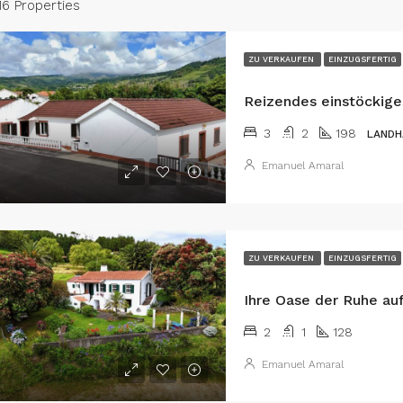
16 Properties
ZU VERKAUFEN
EINZUGSFERTIG
3
2
198
LANDH
Emanuel Amaral
ZU VERKAUFEN
EINZUGSFERTIG
2
1
128
Emanuel Amaral