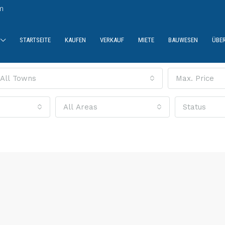
m
STARTSEITE
KAUFEN
VERKAUF
MIETE
BAUWESEN
ÜBE
All Towns
Max. Price
All Areas
Status