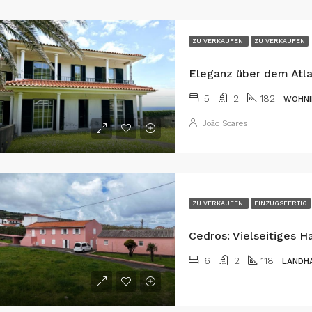
ZU VERKAUFEN
ZU VERKAUFEN
5
2
182
WOHNI
João Soares
ZU VERKAUFEN
EINZUGSFERTIG
6
2
118
LANDH