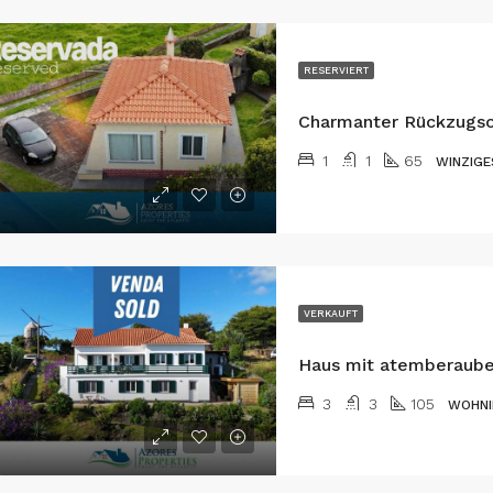
RESERVIERT
1
1
65
WINZIGE
VERKAUFT
3
3
105
WOHNI