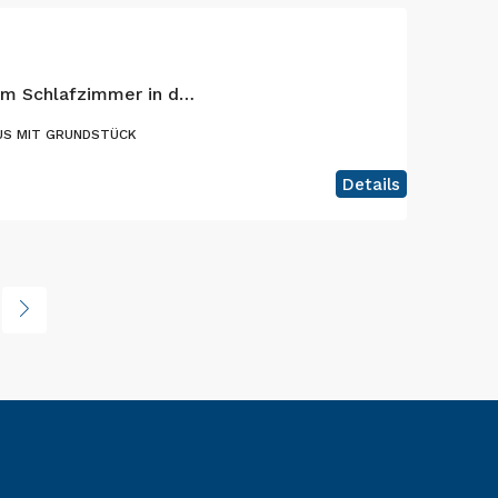
Schönes Haus mit einem Schlafzimmer in der Nähe von Horta, Insel Faial
US MIT GRUNDSTÜCK
Details