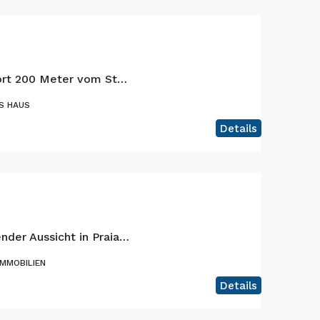
Charmanter Rückzugsort 200 Meter vom Strand entfernt – Praia do Almoxarife, Faial – Wo sich das Meer und der Vulkan treffen.
S HAUS
Details
Haus mit atemberaubender Aussicht in Praia do Almoxarife, Insel Faial
MMOBILIEN
Details