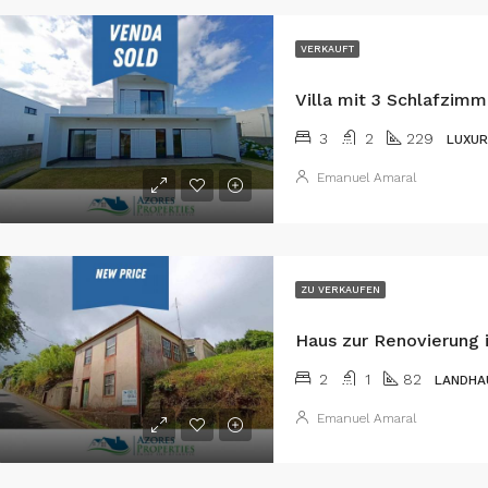
VERKAUFT
3
2
229
LUXUR
Emanuel Amaral
ZU VERKAUFEN
Haus zur Renovierung i
2
1
82
LANDHA
Emanuel Amaral