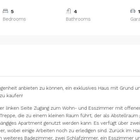
5
4
Bedrooms
Bathrooms
Gar
egenheit anbieten zu können, ein exklusives Haus mit Grund u
 zu kaufen!
der linken Seite Zugang zum Wohn- und Esszimmer mit offen
r Treppe, die zu einem kleinen Raum führt, der als Abstellra
hängiges Apartment genutzt werden kann. Es verfügt über zwe
, wobei einige Arbeiten noch zu erledigen sind. Zurück im Ha
ein weiteres Badezimmer, zwei Schlafzimmer, ein Esszimmer u