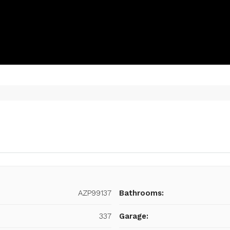
AZP99137
Bathrooms:
337
Garage: