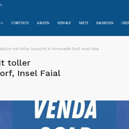
m
STARTSEITE
KAUFEN
VERKAUF
MIETE
BAUWESEN
ÜBE
tück mit toller Aussicht in Almoxarife Dorf, Insel Faial
 toller
rf, Insel Faial