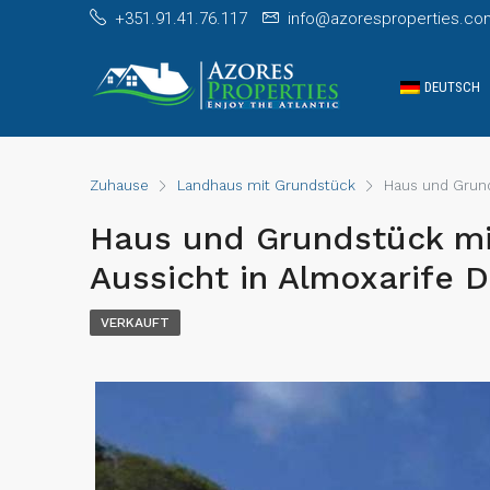
+351.91.41.76.117
info@azoresproperties.co
DEUTSCH
Zuhause
Landhaus mit Grundstück
Haus und Grunds
Haus und Grundstück mit
Aussicht in Almoxarife Do
VERKAUFT