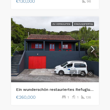
€130,000
98
ZU VERKAUFEN
EINZUGSFERTIG
Ein wunderschön restauriertes Refugium an der Küste auf der Insel Faial, Azoren!
€260,000
1
1
138