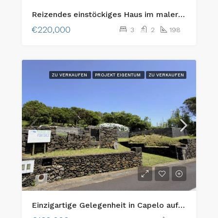
Reizendes einstöckiges Haus im malerischen Flamengos, Horta
€220,000
3
2
198
ZU VERKAUFEN
PROJEKT EIGENTUM
ZU VERKAUFEN
Einzigartige Gelegenheit in Capelo auf der Insel Faial: Zwei aneinandergrenzende Baugrundstücke mit Meerblick und traditionellem Charme