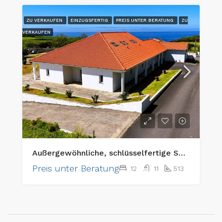
ZU VERKAUFEN
EINZUGSFERTIG
PREIS UNTER BERATUNG
ZU
VERKAUFEN
Außergewöhnliche, schlüsselfertige Seniorenpflegeeinrichtung und erstklassige Anlageimmobilie
Preis unter Beratung
12
11
513