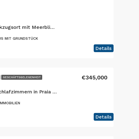
Atemberaubender Rückzugsort mit Meerblick in Praia do Almoxarife, Faial
US MIT GRUNDSTÜCK
Details
€345,000
GESCHÄFTSGELEGENHEIT
Exklusive Villa mit 6 Schlafzimmern in Praia do Almoxarife, die eine außergewöhnliche Kombination aus Lebensstil an der Küste, Bergblick und etabliertem touristischem Ertragspotenzial bietet.
MMOBILIEN
Details