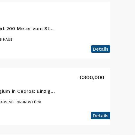
Charmanter Rückzugsort 200 Meter vom Strand entfernt – Praia do Almoxarife, Faial – Wo sich das Meer und der Vulkan treffen.
S HAUS
Details
€300,000
Charme und Naturrefugium in Cedros: Einzigartiges Anwesen mit traditionellem Steinhaus, Gärten und Fluss
HAUS MIT GRUNDSTÜCK
Details