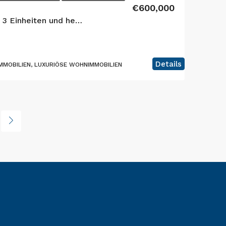
€600,000
Exquisites Gästehaus mit 3 Einheiten und herrlicher Aussicht in Lajes, Insel Terceira
Details
MOBILIEN, LUXURIÖSE WOHNIMMOBILIEN