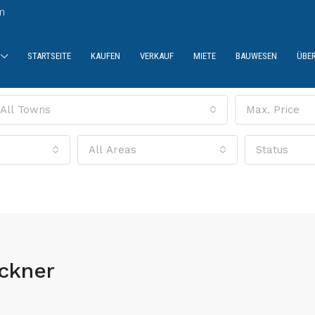
m
STARTSEITE
KAUFEN
VERKAUF
MIETE
BAUWESEN
ÜBE
All Towns
Max. Price
All Areas
Status
ckner