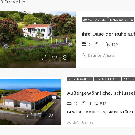
13 Properties
ZU VERKAUFEN
EINZUGSFERTIG
2
1
128
Emanuel Amaral
ZU VERKAUFEN
EINZUGSFERTIG
PREIS 
12
11
513
GEWERBEIMMOBILIEN, GRUNDSTÜCKE
João Soares