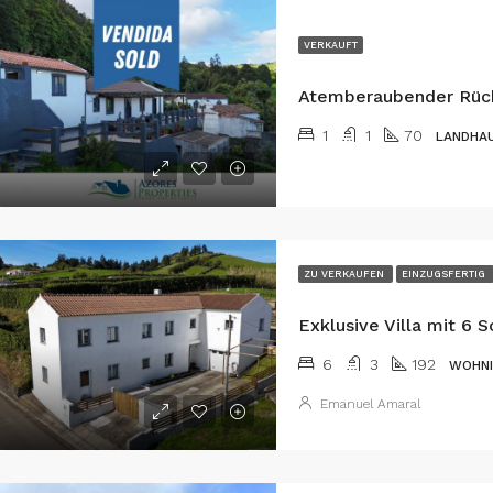
VERKAUFT
1
1
70
LANDHA
ZU VERKAUFEN
EINZUGSFERTIG
6
3
192
WOHNI
Emanuel Amaral