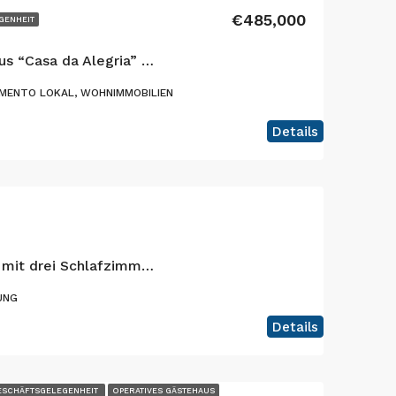
€485,000
GENHEIT
Fantastisches Gästehaus “Casa da Alegria” mit herrlicher Aussicht in Varadouro, Insel Faial
MENTO LOKAL, WOHNIMMOBILIEN
Details
Fantastische Wohnung mit drei Schlafzimmern in der Stadt Horta, Insel Faial
UNG
Details
ESCHÄFTSGELEGENHEIT
OPERATIVES GÄSTEHAUS