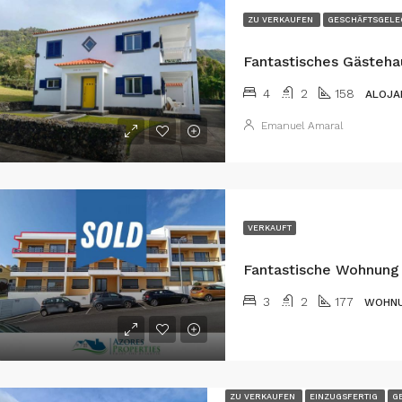
ZU VERKAUFEN
GESCHÄFTSGELE
4
2
158
ALOJA
Emanuel Amaral
VERKAUFT
3
2
177
WOHN
ZU VERKAUFEN
EINZUGSFERTIG
G