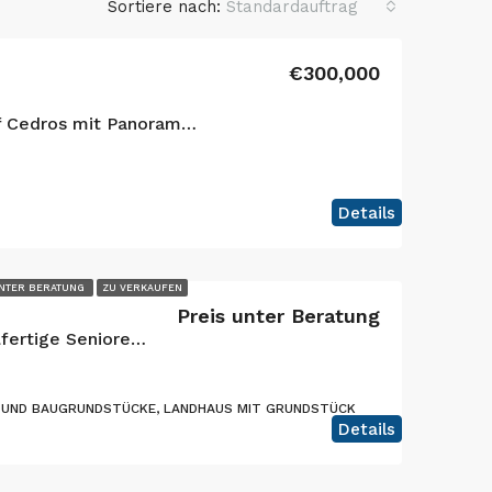
Sortiere nach:
Standardauftrag
€300,000
Ihre Oase der Ruhe auf Cedros mit Panoramablick auf den Atlantik und die Inseln São Jorge und Graciosa!
Details
UNTER BERATUNG
ZU VERKAUFEN
Preis unter Beratung
Außergewöhnliche, schlüsselfertige Seniorenpflegeeinrichtung und erstklassige Anlageimmobilie
 UND BAUGRUNDSTÜCKE, LANDHAUS MIT GRUNDSTÜCK
Details