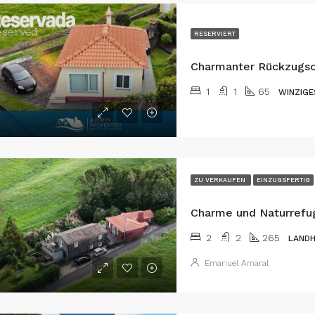
RESERVIERT
1
1
65
WINZIGE
ZU VERKAUFEN
EINZUGSFERTIG
2
2
265
LAND
Emanuel Amaral